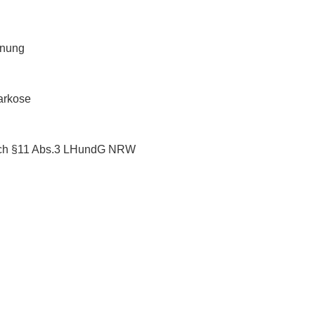
hnung
arkose
ch §11 Abs.3 LHundG NRW