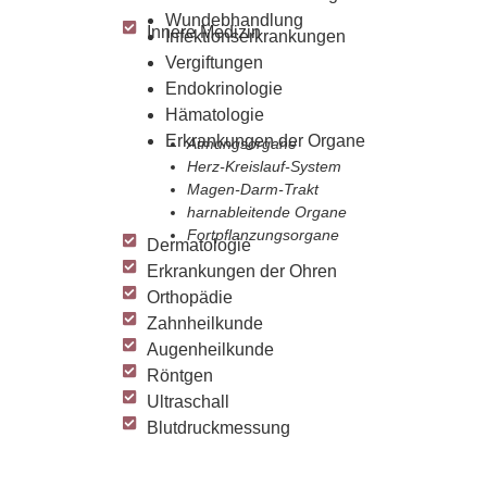
Wundebhandlung
Innere Medizin
Infektionserkrankungen
Vergiftungen
Endokrinologie
Hämatologie
Erkrankungen der Organe
Atmungsorgane
Herz-Kreislauf-System
Magen-Darm-Trakt
harnableitende Organe
Fortpflanzungsorgane
Dermatologie
Erkrankungen der Ohren
Orthopädie
Zahnheilkunde
Augenheilkunde
Röntgen
Ultraschall
Blutdruckmessung